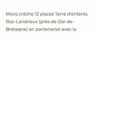
Micro crèche 12 places Terre d'enfants
Roz-Landrieux (près de Dol-de-
Bretagne) en partenariat avec la
Communauté de Communes du
Pays de Dol de Bretagne et les
entreprises locales.