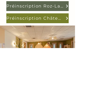
Préinscription Roz-Landrieux
Préinscription Châteauneuf-d'Ille-et-Vilaine